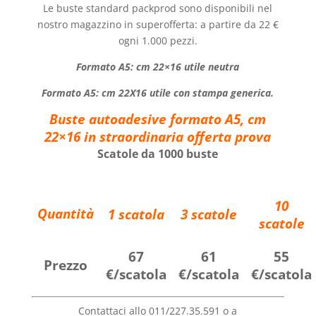
Le buste standard packprod sono disponibili nel
nostro magazzino in superofferta: a partire da 22 €
ogni 1.000 pezzi.
Formato A5: cm 22×16 utile neutra
Formato A5: cm 22X16 utile con stampa generica.
Buste autoadesive formato A5, cm
22×16 in straordinaria offerta prova
Scatole da 1000 buste
10
Quantità
1 scatola
3 scatole
scatole
67
61
55
Prezzo
€/scatola
€/scatola
€/scatola
Contattaci allo 011/227.35.591 o a