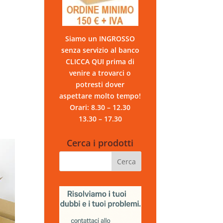
Siamo un INGROSSO
senza servizio al banco
CLICCA QUI prima di
venire a trovarci o
potresti dover
aspettare molto tempo!
Orari: 8.30 – 12.30
13.30 – 17.30
Cerca i prodotti