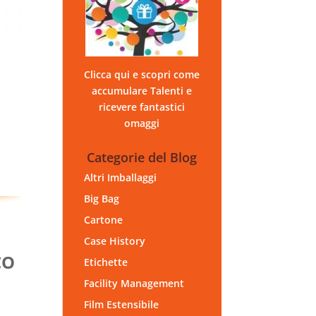
Clicca qui e scopri come
accumulare Talenti e
ricevere fantastici
omaggi
Categorie del Blog
Altri Imballaggi
Big Bag
Cartone
Case History
CO
Etichette
Facility Management
Film Estensibile