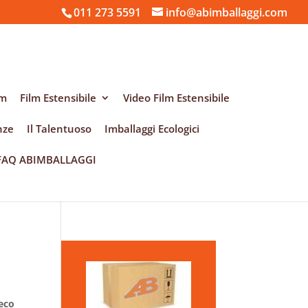
011 273 5591
info@abimballaggi.com
am
Film Estensibile
Video Film Estensibile
nze
Il Talentuoso
Imballaggi Ecologici
FAQ ABIMBALLAGGI
eco