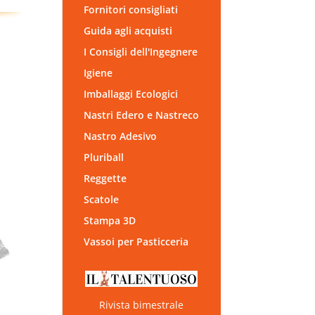
Fornitori consigliati
Guida agli acquisti
I Consigli dell'Ingegnere
Igiene
Imballaggi Ecologici
Nastri Edero e Nastreco
Nastro Adesivo
Pluriball
Reggette
Scatole
Stampa 3D
Vassoi per Pasticceria
Rivista bimestrale