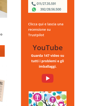
Clicca qui e lascia una
recensione su
no
Trustpilot
YouTube
Guarda 147 video su
tutti i problemi e gli
imballaggi.