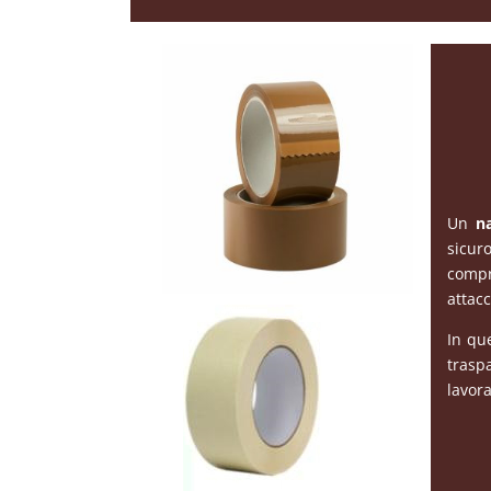
Un
na
sicuro
compr
attacc
In qu
trasp
lavor