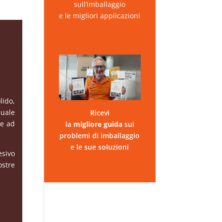
sull’imballaggio
e le migliori applicazioni
lido,
quale
Ricevi
te ad
la
migliore
guida
sui
problemi di imballaggio
e le sue soluzioni
esivo
ostre