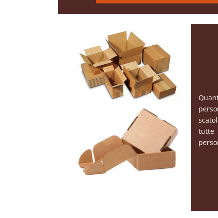
Quan
perso
scato
tutte
person