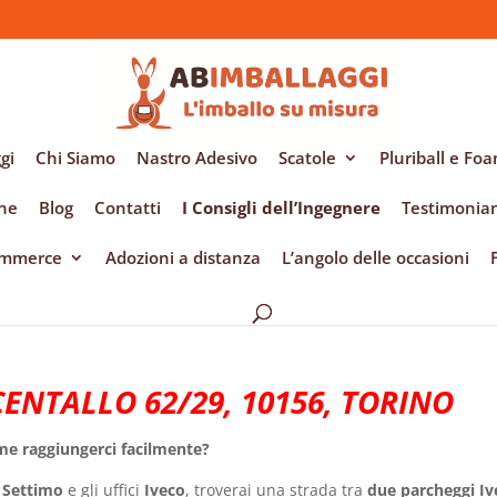
gi
Chi Siamo
Nastro Adesivo
Scatole
Pluriball e Fo
ene
Blog
Contatti
I Consigli dell’Ingegnere
Testimonia
Commerce
Adozioni a distanza
L’angolo delle occasioni
CENTALLO 62/29, 10156, TORINO
e raggiungerci facilmente?
 Settimo
e gli uffici
Iveco
, troverai una strada tra
due parcheggi Iv