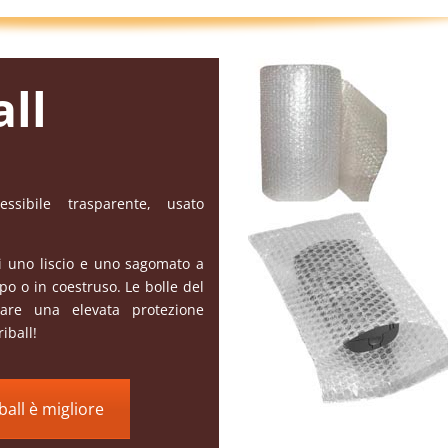
all
sibile trasparente, usato
cui uno liscio e uno sagomato a
po o in coestruso. Le bolle del
rare una elevata protezione
iball!
ball è migliore