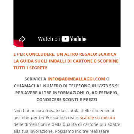
E PER CONCLUDERE, UN ALTRO REGALO! SCARICA
LA GUIDA SUGLI IMBALLI DI CARTONE E SCOPRINE
TUTTI I SEGRETI!
SCRIVICI A
INFO@ABIMBALLAGGI.COM
O
CHIAMACI AL NUMERO DI TELEFONO 011/273.55.91
PER AVERE ALTRE INFORMAZIONI O, AD ESEMPIO,
CONOSCERE SCONTI E PREZZI
Non hai ancora trovato la scatola delle dimensioni
perfette per te? Possiamo creare
scatole su misura
delle dimensioni e della qualità di cartone più adatte
alla tua lavorazione. Possiamo inoltre realizzare