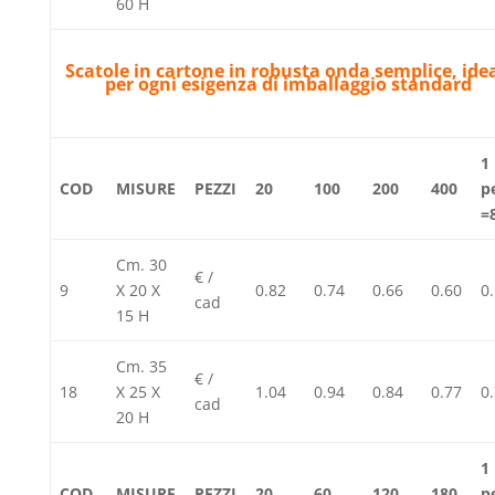
60 H
Scatole in cartone in robusta onda semplice, idea
per ogni esigenza di imballaggio standard
1
COD
MISURE
PEZZI
20
100
200
400
p
=
Cm. 30
€ /
9
X 20 X
0.82
0.74
0.66
0.60
0
cad
15 H
Cm. 35
€ /
18
X 25 X
1.04
0.94
0.84
0.77
0
cad
20 H
1
COD
MISURE
PEZZI
20
60
120
180
p