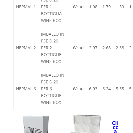
HEPMAIL1
PER 1
€/cad
1.98
1.79
1.59
1
BOTTIGLIA
WINE BOX
IMBALLO IN
PSE D.20
HEPMAIL2
PER 2
€/cad
2.97
2.68
2.38
2
BOTTIGLIE
WINE BOX
IMBALLO IN
PSE D.20
HEPMAIL6
PER 6
€/cad
6.93
6.24
5.55
5
BOTTIGLIE
WINE BOX
Cli
cc
a