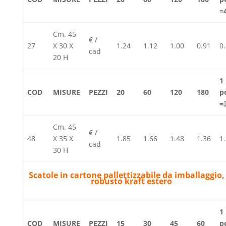
=
Cm. 45
€ /
27
X 30 X
1.24
1.12
1.00
0.91
0
cad
20 H
1
COD
MISURE
PEZZI
20
60
120
180
p
=
Cm. 45
€ /
48
X 35 X
1.85
1.66
1.48
1.36
1
cad
30 H
Scatole in cartone pallettizzabile da imballaggio,
robusto kraft estero
1
COD
MISURE
PEZZI
15
30
45
60
p