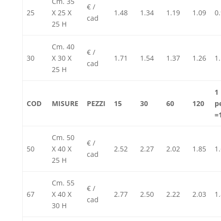
Cm. 35
€ /
25
X 25 X
1.48
1.34
1.19
1.09
0
cad
25 H
Cm. 40
€ /
30
X 30 X
1.71
1.54
1.37
1.26
1
cad
25 H
1
COD
MISURE
PEZZI
15
30
60
120
p
=
Cm. 50
€ /
50
X 40 X
2.52
2.27
2.02
1.85
1
cad
25 H
Cm. 55
€ /
67
X 40 X
2.77
2.50
2.22
2.03
1
cad
30 H