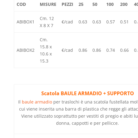
COD
MISURE
PEZZI
25
50
100
200
4
Cm. 12
ABIBOX1
€/cad
0.63
0.63
0.57
0.51
0
X 8 X 7
Cm.
15.8 x
ABIBOX2
€/cad
0.86
0.86
0.74
0.66
0
10.6 x
15.3
Scatola BAULE ARMADIO + SUPPORTO
Il
baule armadio
per traslochi è una scatola fustellata molt
cui viene inserita una barra di plastica che regge gli atta
Viene utilizzato soprattutto per vestiti di pregio e abiti 
donna, cappotti e per pellicce.