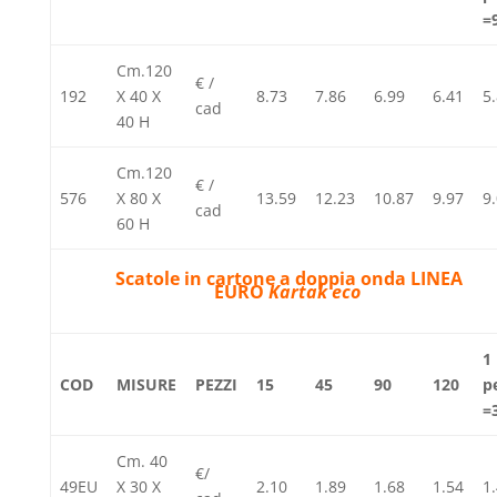
=
Cm.120
€ /
192
X 40 X
8.73
7.86
6.99
6.41
5
cad
40 H
Cm.120
€ /
576
X 80 X
13.59
12.23
10.87
9.97
9
cad
60 H
Scatole in cartone a
doppia onda LINEA
EURO
Kartak eco
1
COD
MISURE
PEZZI
15
45
90
120
p
=
Cm. 40
€/
49EU
X 30 X
2.10
1.89
1.68
1.54
1