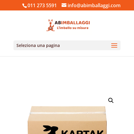
011 273 5591
info@abimballaggi.com
Seleziona una pagina
Home
/
Cartone e scatole
/
Scatole di Cartone
Torino
/ Scatole in cartone pronte a magazzino