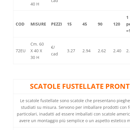
cad
40 H
1
COD
MISURE
PEZZI
15
45
90
120
p
=
Cm. 60
€/
72EU
X 40 X
3.27
2.94
2.62
2.40
2
cad
30 H
SCATOLE FUSTELLATE PRONT
Le scatole fustellate sono scatole che presentano pieghe 
studiati su misura. Servono per imballare prodotti con 
particolari, inadatti ad essere imballati con scatole ameri
avere un montaggio più semplice o un aspetto estetico m