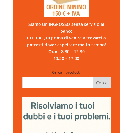
Siamo un INGROSSO senza servizio al
banco
CLICCA QUI prima di venire a trovarci o
potresti dover aspettare molto tempo!
Orari: 8.30 – 12.30
13.30 – 17.30
Cerca i prodotti