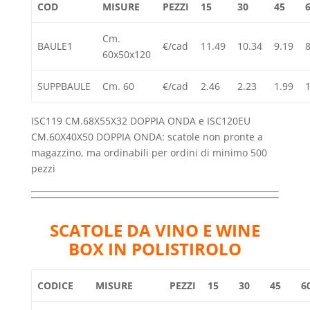
COD
MISURE
PEZZI
15
30
45
Cm.
BAULE1
€/cad
11.49
10.34
9.19
8
60x50x120
SUPPBAULE
Cm. 60
€/cad
2.46
2.23
1.99
1
ISC119 CM.68X55X32 DOPPIA ONDA e ISC120EU
CM.60X40X50 DOPPIA ONDA: scatole non pronte a
magazzino, ma ordinabili per ordini di minimo 500
pezzi
SCATOLE DA VINO E WINE
BOX IN POLISTIROLO
CODICE
MISURE
PEZZI
15
30
45
6