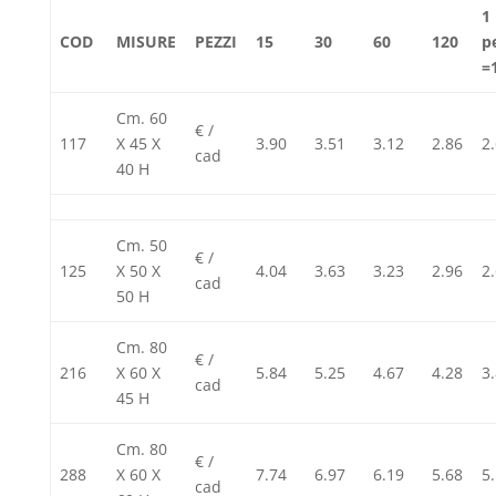
1
COD
MISURE
PEZZI
15
30
60
120
p
=
Cm. 60
€ /
117
X 45 X
3.90
3.51
3.12
2.86
2
cad
40 H
Cm. 50
€ /
125
X 50 X
4.04
3.63
3.23
2.96
2
cad
50 H
Cm. 80
€ /
216
X 60 X
5.84
5.25
4.67
4.28
3
cad
45 H
Cm. 80
€ /
288
X 60 X
7.74
6.97
6.19
5.68
5
cad