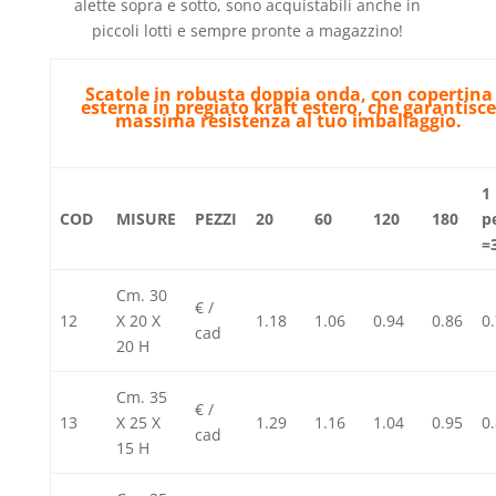
alette sopra e sotto, sono acquistabili anche in
piccoli lotti e sempre pronte a magazzino!
Scatole in robusta doppia onda, con copertina
esterna in pregiato kraft estero, che garantisc
massima resistenza al tuo imballaggio.
1
COD
MISURE
PEZZI
20
60
120
180
p
=
Cm. 30
€ /
12
X 20 X
1.18
1.06
0.94
0.86
0
cad
20 H
Cm. 35
€ /
13
X 25 X
1.29
1.16
1.04
0.95
0
cad
15 H