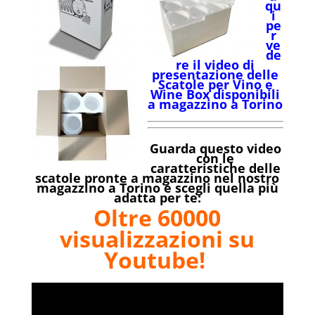
qu
i
pe
r
ve
de
re il video di
presentazione delle
Scatole per Vino e
Wine Box disponibili
a magazzino a Torino
Guarda questo video
con le
caratteristiche delle
scatole pronte a magazzino nel nostro
magazzino a Torino e scegli quella più
adatta per te:
Oltre 60000
visualizzazioni su
Youtube!