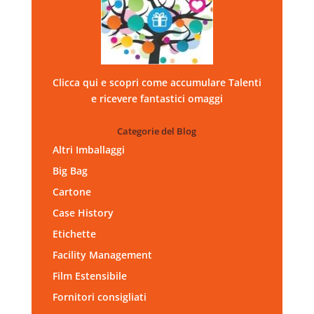
Clicca qui e scopri come accumulare Talenti
e ricevere fantastici omaggi
Categorie del Blog
Altri Imballaggi
Big Bag
Cartone
Case History
Etichette
Facility Management
Film Estensibile
Fornitori consigliati