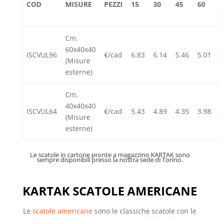
COD
MISURE
PEZZI
15
30
45
60
Cm.
60x40x40
ISCVUL96
€/cad
6.83
6.14
5.46
5.01
(Misure
esterne)
Cm.
40x40x40
ISCVUL64
€/cad
5.43
4.89
4.35
3.98
(Misure
esterne)
Le scatole in cartone pronte a magazzino KARTAK sono
sempre disponibili presso la nostra sede di Torino.
KARTAK SCATOLE AMERICANE
Le
scatole americane
sono le classiche scatole con le