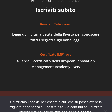
Premi e sconti su consulenze!
Iscriviti subito
Rivista Il Talentuoso
Leggi qui l’ultima uscita della Rivista per conoscere
tutti i segreti sugli imballaggi!
Certificato IMP³rove
Guarda il certificato dell’European Innovation
Management Academy
EWIV
©
AB Imballaggi
- P.Iva 04895300012 | REGISTRO
Utilizziamo i cookie per essere sicuri che tu possa avere la
delle IMPRESE di TORINO - NUMERO REA TO 668387
migliore esperienza sul nostro sito. Se continui ad utilizzare
| Via Centallo, 62/29, 10156, Torino - Numeri di