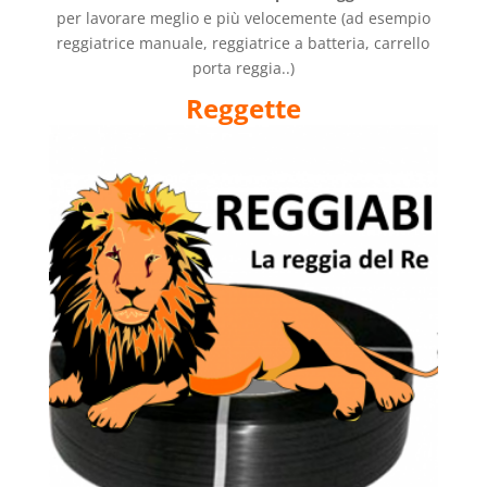
per lavorare meglio e più velocemente (ad esempio
reggiatrice manuale, reggiatrice a batteria, carrello
porta reggia..)
Reggette