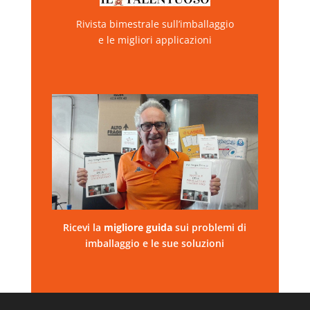
Rivista bimestrale sull’imballaggio
e le migliori applicazioni
Ricevi la
migliore
guida
sui problemi di
imballaggio e le sue soluzioni