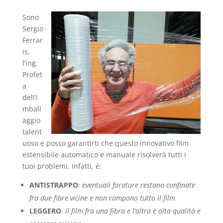
Sono
Sergio
Ferrar
is,
l’ing.
Profet
a
dell’i
mball
aggio
talent
uoso e posso garantirti che questo innovativo film
estensibile automatico e manuale risolverà tutti i
tuoi problemi. Infatti, è:
ANTISTRAPPO
:
eventuali forature restano confinate
fra due fibre vicine e non rompono tutto il film
LEGGERO
:
il film fra una fibra e l’altra è alta qualità e