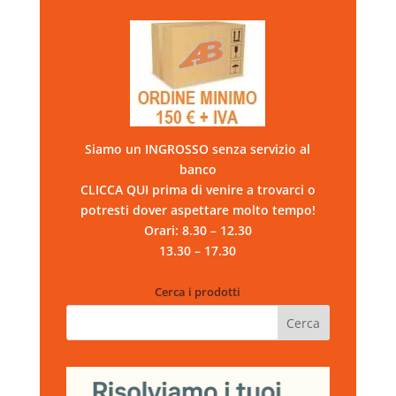
Siamo un INGROSSO senza servizio al
banco
CLICCA QUI prima di venire a trovarci o
potresti dover aspettare molto tempo!
Orari: 8.30 – 12.30
13.30 – 17.30
Cerca i prodotti