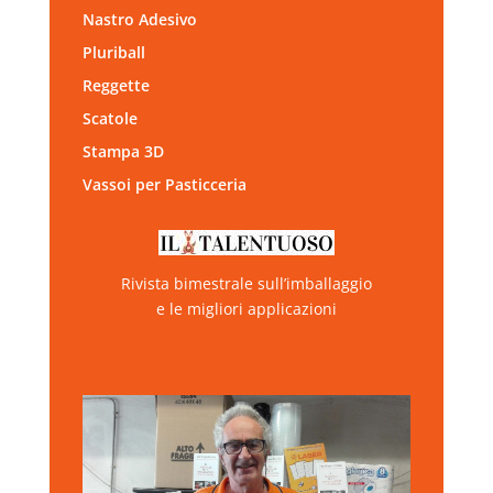
Nastro Adesivo
Pluriball
Reggette
Scatole
Stampa 3D
Vassoi per Pasticceria
Rivista bimestrale sull’imballaggio
e le migliori applicazioni