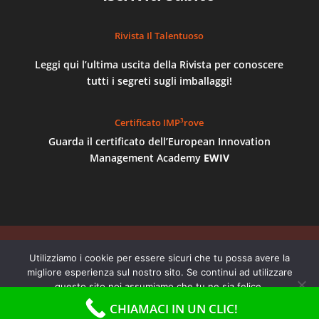
Rivista Il Talentuoso
Leggi qui l’ultima uscita della Rivista per conoscere
tutti i segreti sugli imballaggi!
Certificato IMP³rove
Guarda il certificato dell’European Innovation
Management Academy
EWIV
©
AB Imballaggi
- P.Iva 04895300012 | REGISTRO
Utilizziamo i cookie per essere sicuri che tu possa avere la
delle IMPRESE di TORINO - NUMERO REA TO 668387
migliore esperienza sul nostro sito. Se continui ad utilizzare
| Via Centallo, 62/29, 10156, Torino - Numeri di
questo sito noi assumiamo che tu ne sia felice.
telefono 011/27.35.591, 011/22.38.677, 011/22.39.193
CHIAMACI IN UN CLIC!
Ok
No
Privacy policy
Whatsapp: 3922856500 |
Privacy & Cookie