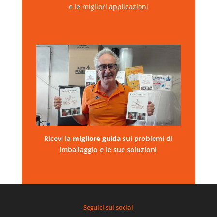
e le migliori applicazioni
Ricevi la
migliore
guida
sui problemi di
imballaggio e le sue soluzioni
Seguici sui social