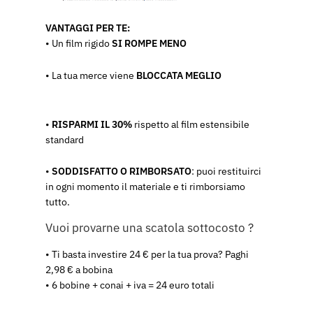
VANTAGGI PER TE:
• Un film rigido
SI ROMPE MENO
• La tua merce viene
BLOCCATA MEGLIO
•
RISPARMI IL 30%
rispetto al film estensibile
standard
•
SODDISFATTO O RIMBORSATO
: puoi restituirci
in ogni momento il materiale e ti rimborsiamo
tutto.
Vuoi provarne una scatola sottocosto ?
• Ti basta investire 24 € per la tua prova? Paghi
2,98 € a bobina
• 6 bobine + conai + iva = 24 euro totali