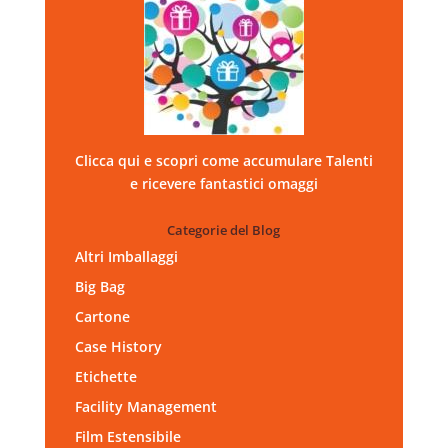
Clicca qui e scopri come accumulare Talenti
e ricevere fantastici omaggi
Categorie del Blog
Altri Imballaggi
Big Bag
Cartone
Case History
Etichette
Facility Management
Film Estensibile