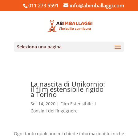
011 273 5591
info@abimballaggi.com
Seleziona una pagina
La nascita di Unikornio:
il film estensibile rigido
a Torino
Set 14, 2020
|
Film Estensibile
,
I
Consigli dell'Ingegnere
Ogni tanto qualcuno mi chiede informazioni tecniche