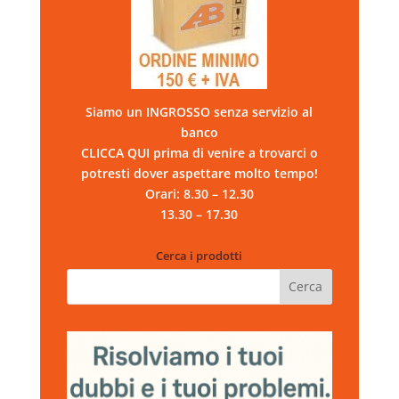
Siamo un INGROSSO senza servizio al
banco
CLICCA QUI prima di venire a trovarci o
potresti dover aspettare molto tempo!
Orari: 8.30 – 12.30
13.30 – 17.30
Cerca i prodotti