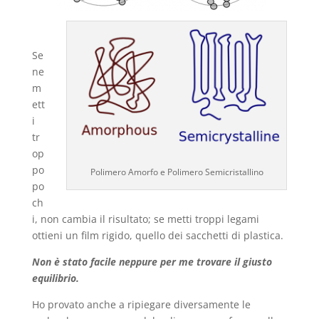
Se
ne
m
ett
i
tr
op
po
Polimero Amorfo e Polimero Semicristallino
po
ch
i, non cambia il risultato; se metti troppi legami
ottieni un film rigido, quello dei sacchetti di plastica.
Non è stato facile neppure per me trovare il giusto
equilibrio.
Ho provato anche a ripiegare diversamente le