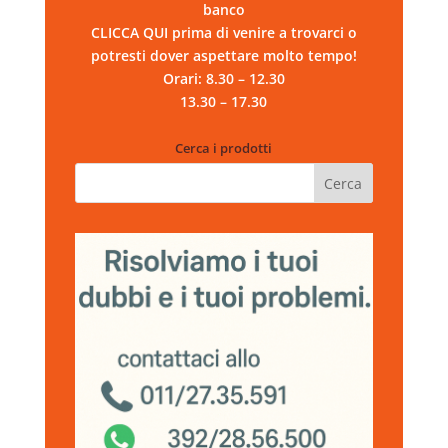
banco
CLICCA QUI prima di venire a trovarci o
potresti dover aspettare molto tempo!
Orari: 8.30 – 12.30
13.30 – 17.30
Cerca i prodotti