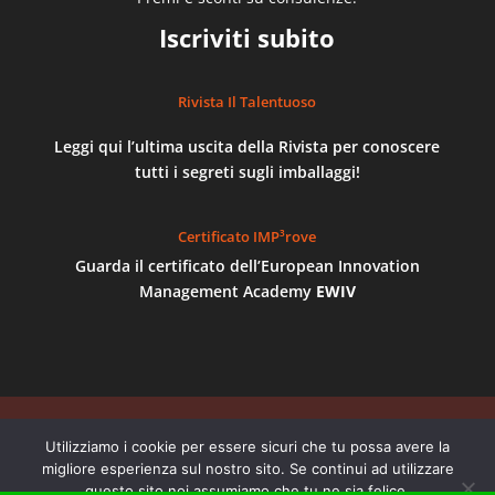
Iscriviti subito
Rivista Il Talentuoso
Leggi qui l’ultima uscita della Rivista per conoscere
tutti i segreti sugli imballaggi!
Certificato IMP³rove
Guarda il certificato dell’European Innovation
Management Academy
EWIV
©
AB Imballaggi
- P.Iva 04895300012 | REGISTRO
Utilizziamo i cookie per essere sicuri che tu possa avere la
delle IMPRESE di TORINO - NUMERO REA TO 668387
migliore esperienza sul nostro sito. Se continui ad utilizzare
| Via Centallo, 62/29, 10156, Torino - Numeri di
questo sito noi assumiamo che tu ne sia felice.