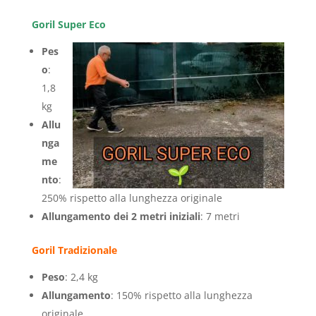
Goril Super Eco
Pes
o
:
1,8
kg
Allu
nga
me
nto
:
250% rispetto alla lunghezza originale
Allungamento dei 2 metri iniziali
: 7 metri
Goril Tradizionale
Peso
: 2,4 kg
Allungamento
: 150% rispetto alla lunghezza
originale