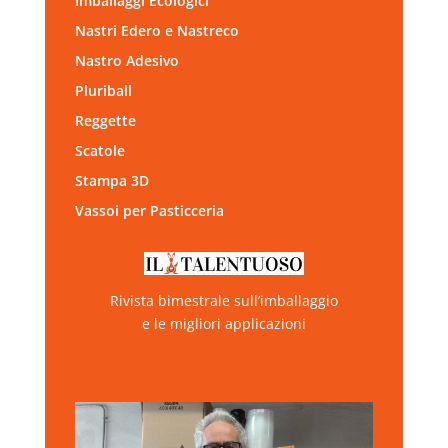
Imballaggi Ecologici
Nastri Edero e Nastreco
Nastro Adesivo
Pluriball
Reggette
Scatole
Stampa 3D
Vassoi per Pasticceria
Rivista bimestrale sull’imballaggio
e le migliori applicazioni