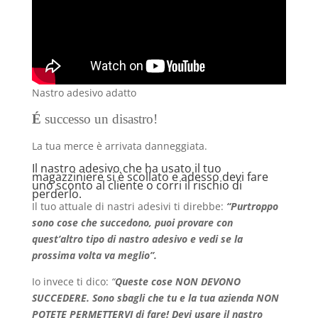
Nastro adesivo adatto
É
successo un disastro!
La tua merce è arrivata danneggiata.
Il nastro adesivo che ha usato il tuo
magazziniere si è scollato e adesso devi fare
uno sconto al cliente o corri il rischio di
perderlo.
Il tuo attuale di nastri adesivi ti direbbe:
“Purtroppo
sono cose che succedono, puoi provare con
quest’altro tipo di nastro adesivo e vedi se la
prossima volta va meglio”.
Io invece ti dico:
“
Queste cose NON DEVONO
SUCCEDERE. Sono sbagli che tu e la tua azienda NON
POTETE PERMETTERVI di fare! Devi usare il nastro