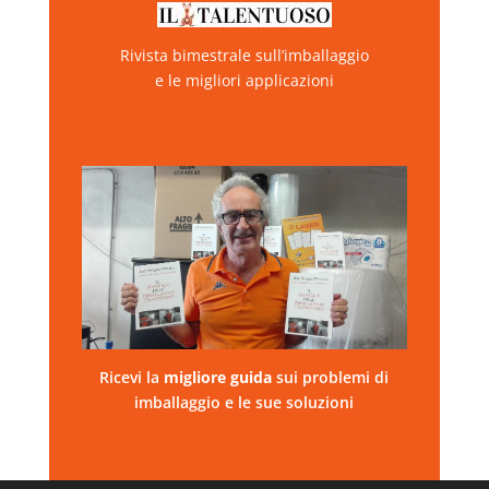
Rivista bimestrale sull’imballaggio
e le migliori applicazioni
Ricevi la
migliore
guida
sui problemi di
imballaggio e le sue soluzioni