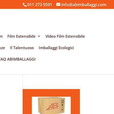
011 273 5591
info@abimballaggi.com
am
Film Estensibile
Video Film Estensibile
nze
Il Talentuoso
Imballaggi Ecologici
FAQ ABIMBALLAGGI