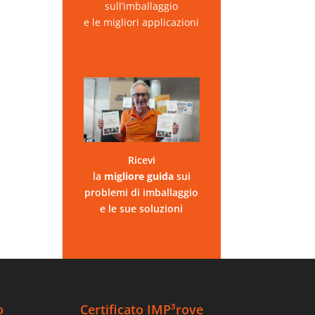
sull’imballaggio
e le migliori applicazioni
Ricevi
la
migliore
guida
sui
problemi di imballaggio
e le sue soluzioni
o
Certificato IMP³rove