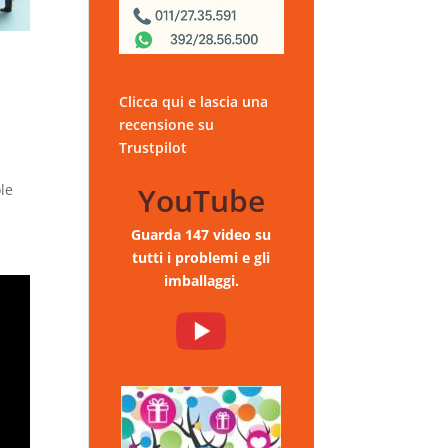
Clicca qui e lascia una
recensione su
Trustpilot
YouTube
ole
Guarda 147 video su
tutti i problemi e gli
imballaggi.