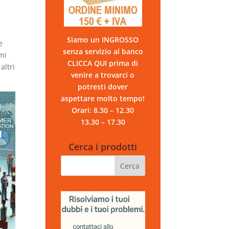
Siamo un INGROSSO
e
senza servizio al banco
emi
CLICCA QUI prima di
altri
venire a trovarci o
potresti dover
aspettare molto tempo!
Orari: 8.30 – 12.30
13.30 – 17.30
Cerca i prodotti