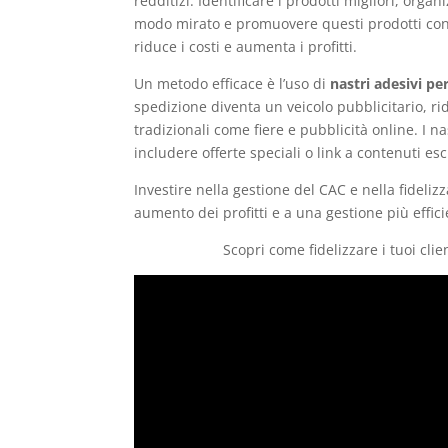
redditizi. Identificare i prodotti migliori, organ
modo mirato e promuovere questi prodotti con
riduce i costi e aumenta i profitti.
Un metodo efficace è l’uso di
nastri adesivi pe
spedizione diventa un veicolo pubblicitario, r
tradizionali come fiere e pubblicità online. I
includere offerte speciali o link a contenuti esc
Investire nella gestione del CAC e nella fideli
aumento dei profitti e a una gestione più effici
Scopri come fidelizzare i tuoi cli