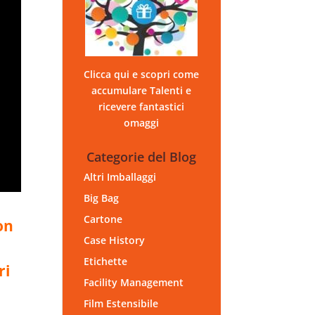
Clicca qui e scopri come
accumulare Talenti e
ricevere fantastici
omaggi
Categorie del Blog
Altri Imballaggi
Big Bag
Cartone
on
Case History
Etichette
ri
Facility Management
Film Estensibile