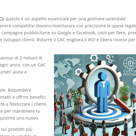
C):
questo è un aspetto essenziale per una gestione aziendale
manere competitivi devono monitorare con precisione le spese legat
de campagne pubblicitarie su Google e Facebook, costi per fiere, pr
 sviluppo clienti. Ridurre il CAC migliora il ROI e libera risorse per 
annuo di 2 milioni di
ti ogni anno, con un CAC
umeri aiuta a
iale. Rispondere
tatti e offrire benefici
 a fidelizzare i clienti.
te per mantenere la
quisirne uno nuovo.
 sui prodotti più