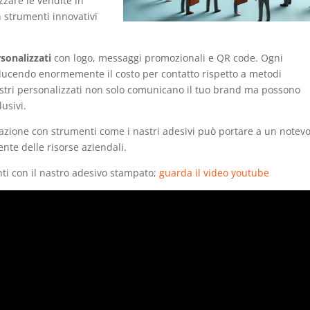
izzare le vendite in
 strumenti innovativi
rsonalizzati
con logo, messaggi promozionali e QR code. Ogni
iducendo enormemente il costo per contatto rispetto a metodi
 nastri personalizzati non solo comunicano il tuo brand ma possono
lusivi.
zzazione con strumenti come i nastri adesivi può portare a un notev
ente delle risorse aziendali.
enti con il nastro adesivo stampato;
guarda il video youtube