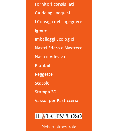
Fornitori consigliati
Guida agli acquisti
I Consigli dell'Ingegnere
Igiene
Imballaggi Ecologici
Nastri Edero e Nastreco
Nastro Adesivo
Pluriball
Reggette
Scatole
Stampa 3D
Vassoi per Pasticceria
Rivista bimestrale