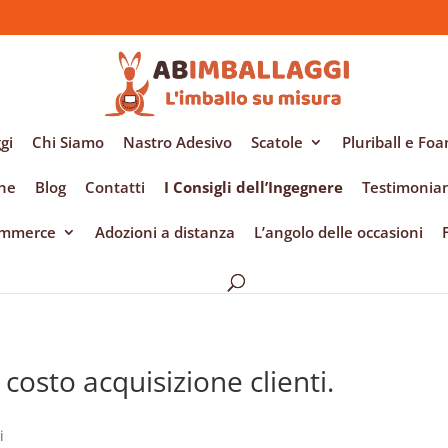
gi
Chi Siamo
Nastro Adesivo
Scatole
Pluriball e Fo
ene
Blog
Contatti
I Consigli dell’Ingegnere
Testimonia
Commerce
Adozioni a distanza
L’angolo delle occasioni
costo acquisizione clienti.
i