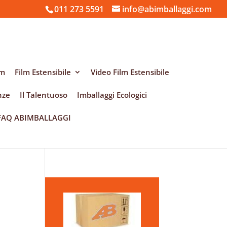
011 273 5591
info@abimballaggi.com
am
Film Estensibile
Video Film Estensibile
nze
Il Talentuoso
Imballaggi Ecologici
FAQ ABIMBALLAGGI