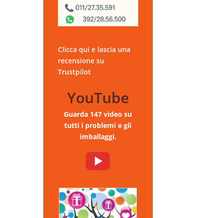
Clicca qui e lascia una
recensione su
Trustpilot
YouTube
Guarda 147 video su
tutti i problemi e gli
imballaggi.