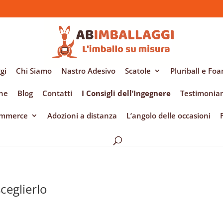
gi
Chi Siamo
Nastro Adesivo
Scatole
Pluriball e Fo
ene
Blog
Contatti
I Consigli dell’Ingegnere
Testimonia
Commerce
Adozioni a distanza
L’angolo delle occasioni
ceglierlo