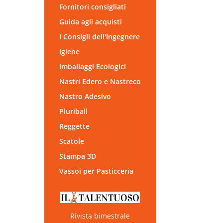
Fornitori consigliati
Guida agli acquisti
I Consigli dell'Ingegnere
Igiene
Imballaggi Ecologici
Nastri Edero e Nastreco
Nastro Adesivo
Pluriball
Reggette
Scatole
Stampa 3D
Vassoi per Pasticceria
Rivista bimestrale