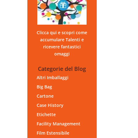
Clicca qui e scopri come
accumulare Talenti e
ricevere fantastici
omaggi
Categorie del Blog
Altri Imballaggi
Big Bag
Cartone
Case History
Etichette
Facility Management
Film Estensibile