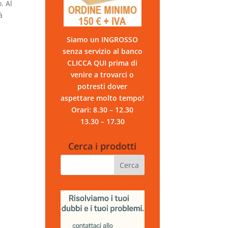
. Al
à
Siamo un INGROSSO
senza servizio al banco
CLICCA QUI prima di
venire a trovarci o
potresti dover
aspettare molto tempo!
Orari: 8.30 – 12.30
13.30 – 17.30
Cerca i prodotti