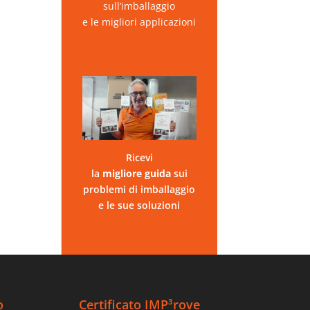
sull’imballaggio
e le migliori applicazioni
Ricevi
la
migliore
guida
sui
problemi di imballaggio
e le sue soluzioni
o
Certificato IMP³rove