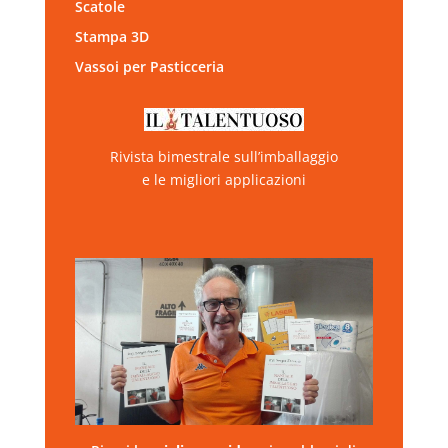
Scatole
Stampa 3D
Vassoi per Pasticceria
Rivista bimestrale sull’imballaggio
e le migliori applicazioni