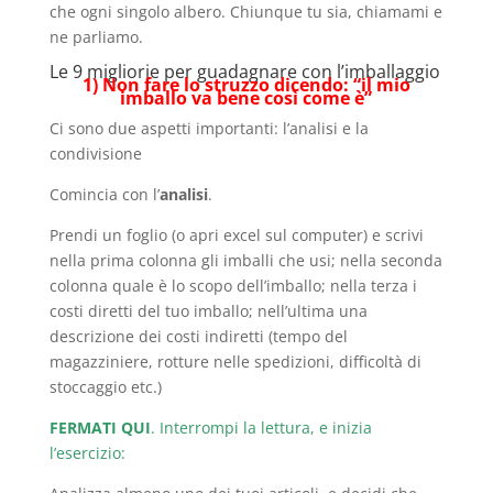
che ogni singolo albero. Chiunque tu sia, chiamami e
ne parliamo.
Le 9 migliorie per guadagnare con l’imballaggio
1) Non fare lo struzzo dicendo: “il mio
imballo va bene così come è”
Ci sono due aspetti importanti: l’analisi e la
condivisione
Comincia con l’
analisi
.
Prendi un foglio (o apri excel sul computer) e scrivi
nella prima colonna gli imballi che usi; nella seconda
colonna quale è lo scopo dell’imballo; nella terza i
costi diretti del tuo imballo; nell’ultima una
descrizione dei costi indiretti (tempo del
magazziniere, rotture nelle spedizioni, difficoltà di
stoccaggio etc.)
FERMATI QUI
. Interrompi la lettura, e inizia
l’esercizio: