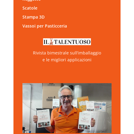
Scatole
Stampa 3D
Vassoi per Pasticceria
Rivista bimestrale sull’imballaggio
e le migliori applicazioni