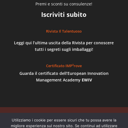
Premi e sconti su consulenze!
Iscriviti subito
Rivista Il Talentuoso
Leggi qui l’ultima uscita della Rivista per conoscere
tutti i segreti sugli imballaggi!
Certificato IMP³rove
Guarda il certificato dell’European Innovation
Management Academy
EWIV
©
AB Imballaggi
- P.Iva 04895300012 | REGISTRO
Utilizziamo i cookie per essere sicuri che tu possa avere la
delle IMPRESE di TORINO - NUMERO REA TO 668387
migliore esperienza sul nostro sito. Se continui ad utilizzare
| Via Centallo, 62/29, 10156, Torino - Numeri di