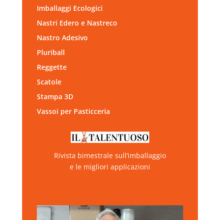
Imballaggi Ecologici
Nastri Edero e Nastreco
Nastro Adesivo
Pluriball
Reggette
Scatole
Stampa 3D
Vassoi per Pasticceria
Rivista bimestrale sull’imballaggio
e le migliori applicazioni