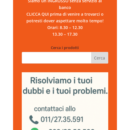
Siamo un INGROSSO senza servizio al
banco
CLICCA QUI prima di venire a trovarci o
potresti dover aspettare molto tempo!
Orari: 8.30 – 12.30
13.30 – 17.30
Cerca i prodotti